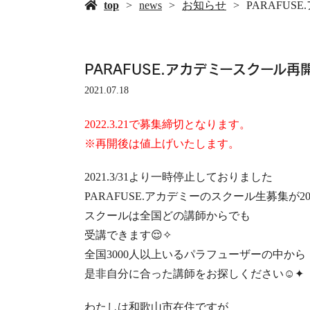
top
news
お知らせ
PARAFU
PARAFUSE.アカデミースクール
2021.07.18
2022.3.21で募集締切となります。
※再開後は値上げいたします。
2021.3/31
より
一時停止しておりました
PARAFUSE.
アカデミーの
スクール生募集が
20
スクールは
全国どの講師からでも
受講できます
😌
✧
全国
3000
人以上いる
パラフューザーの中から
是非自分に合った講師をお
探しください
☺️
✦
わたしは
和歌山市在住ですが