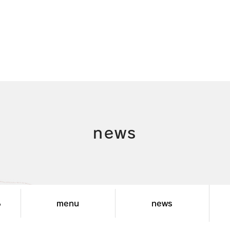
news
menu
news
”