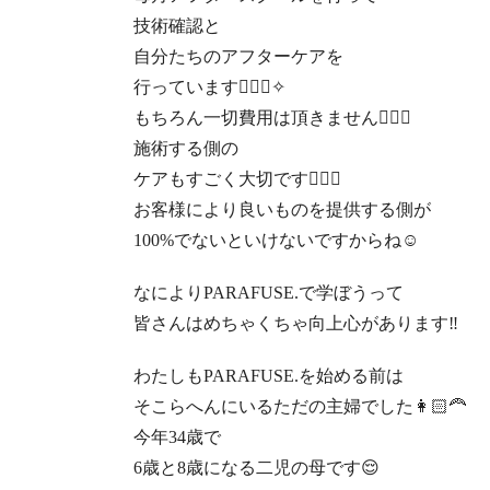
技術確認と
自分たちのアフターケアを
行っています
💆🏻‍♀️
✧
もちろん一切費用は頂きません
🙅🏻‍♀️
施術する側の
ケアもすごく大切です
💆🏻‍♀️
お客様により良いものを提供する側が
100%
でないといけないですからね
☺️
なにより
PARAFUSE.
で学ぼうって
皆さんはめちゃくちゃ向上心があります
‼︎
わたしも
PARAFUSE.
を始める前は
そこらへんにいる
ただの主婦でした
👩🏻‍🦰
今年
34
歳で
6
歳と
8
歳になる二児の母です
😌