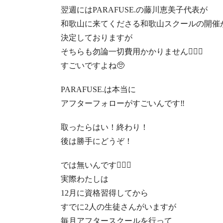
翌週には
PARAFUSE.
の藤川恵美子代表が
和歌山に来てくださる和歌山スクールの
開催
決定しておりますが
そちらも勿論一切費用かかりません
🙅🏻‍♀️
すごいですよね
🥺
PARAFUSE.
は本当に
アフターフォローがすごいんです
‼︎
取ったら
はい！終わり！
後は勝手にどうぞ！
では無いんです
🙅🏻‍♀️
実際わたしは
12
月に資格習得してから
すでに
2
人の生徒さんがいますが
毎月アフタースクールを行って