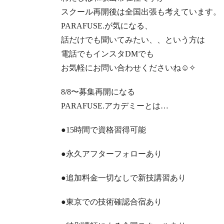
スクール再開後は
全国出張も考えています。
PARAFUSE.
が気になる、
話だけでも聞いてみたい、、という方は
電話でもインスタ
DM
でも
お気軽にお問い合わせくださいね
☺️
✧
8/8
〜募集再開になる
PARAFUSE.
アカデミーとは
…
●15
時間で資格習得可能
●
永久アフターフォローあり
●
追加料金一切なしで新技講習あり
●
東京での技術確認合宿あり