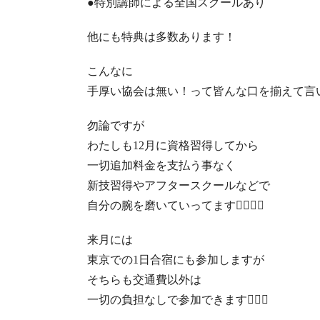
●
特別講師による全国スクールあり
他にも特典は多数あります！
こんなに
手厚い協会は無い！って皆んな口を揃えて言
勿論ですが
わたしも
12
月に資格習得してから
一切追加料金を支払う事なく
新技習得やアフタースクールなどで
自分の腕を磨いていってます
💆🏻‍♀️✨
来月には
東京での
1
日合宿にも参加しますが
そちらも交通費以外は
一切の負担なしで参加できます
🙆🏻‍♀️